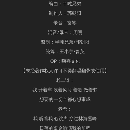
编曲：半吨兄弟
制作人：郭朝阳
录音：富婆
混音/母带：周明
监制：半吨兄弟/郭朝阳
统筹：王小宇/鲁英
OP：嗨喜文化
【未经著作权人许可不得翻唱翻录或使用】
老二道：
我 开着车 吹着风 听着歌 做着梦
想要的一切全都心想事成
老恋：
我 听着我 心跳声 穿过林海雪峰
日落的鎏金洒满我的前程