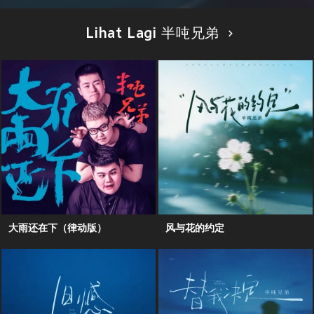
Lihat Lagi 半吨兄弟
大雨还在下（律动版）
风与花的约定