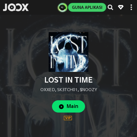
GUNA APLIKASI
LOST IN TIME
OXXED
,
SK3TCH01
,
$NOOZY
Main