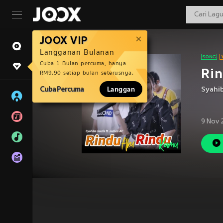
JOOX VIP
Langganan Bulanan
Cuba 1 Bulan percuma, hanya
Rin
RM9.90 setiap bulan seterusnya.
Cuba Percuma
Langgan
Syahi
9 Nov 