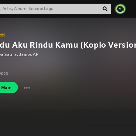
du Aku Rindu Kamu (Koplo Versio
ba Saufa
,
James AP
2020
Main