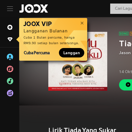
JOOX VIP
Langganan Bulanan
Cuba 1 Bulan percuma, hanya
Tia
RM9.90 setiap bulan seterusnya.
Cuba Percuma
Langgan
Jason
14 Ok
Lirik Tiada Yang Sukar