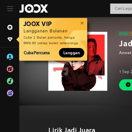
JOOX VIP
Langganan Bulanan
Cuba 1 Bulan percuma, hanya
Jad
RM9.90 setiap bulan seterusnya.
Cuba Percuma
Langgan
Anneth
1 Sep 
Lirik Jadi Juara