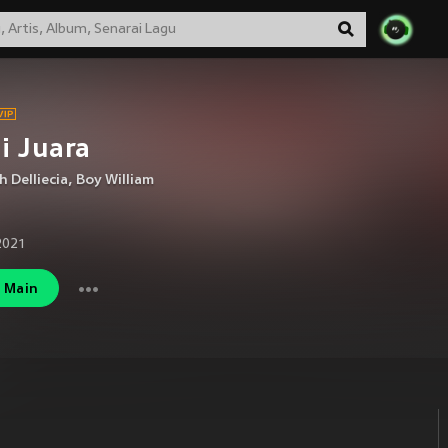
i Juara
 Delliecia
,
Boy William
2021
Main