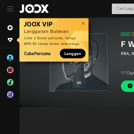
JOOX VIP
Langganan Bulanan
Cuba 1 Bulan percuma, hanya
F W
RM9.90 setiap bulan seterusnya.
Cuba Percuma
Langgan
RBA
,
B
17 Ogs