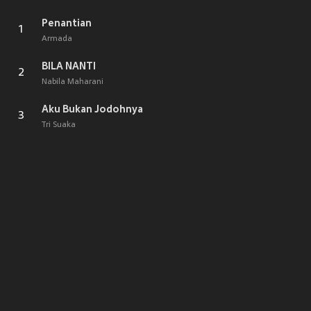
Penantian
1
Armada
BILA NANTI
2
Nabila Maharani
Aku Bukan Jodohnya
3
Tri Suaka