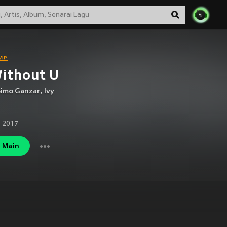
ithout U
imo Ganzar
,
Ivy
 2017
Main