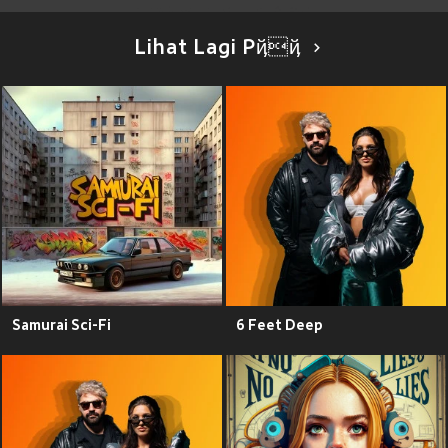
Lihat Lagi Pҋҋ
Samurai Sci-Fi
6 Feet Deep