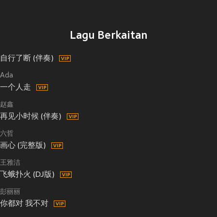
Lagu Berkaitan
自行了断 (伴奏)
Ada
一个人走
赵鑫
再见小时候 (伴奏)
六哲
画心 (完整版)
王雅洁
飞蛾扑火 (DJ版)
彭丽丽
你都对 我不对