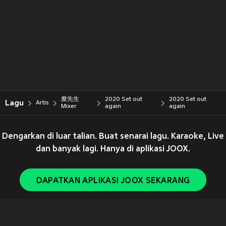
糜先生
2020 Set out
2020 Set out
Lagu
Artis
Mixer
again
again
Dengarkan di luar talian. Buat senarai lagu. Karaoke, Live
dan banyak lagi. Hanya di aplikasi JOOX.
DAPATKAN APLIKASI JOOX SEKARANG
Copyright © 2011-
2026
Tencent. All Rights Reserved