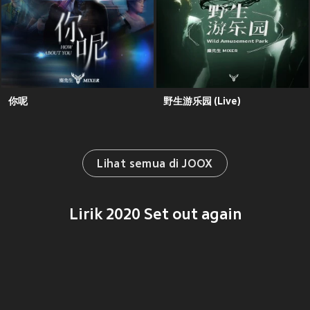
你呢
野生游乐园 (Live)
Lihat semua di JOOX
Lirik 2020 Set out again