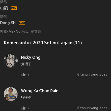
梦然
山鹊
梦然
Dong Shi
郭嘉-Max Vol乐队
黄霄云
Komen untuk 2020 Set out again (11)
Nicky Ong
复活了
6 tahun yang lepas
1
Wong Ka Chun Rain
👎👎👎
6 tahun yang lepas
2