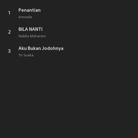
Penantian
1
Armada
BILA NANTI
2
Nabila Maharani
Aku Bukan Jodohnya
3
Tri Suaka