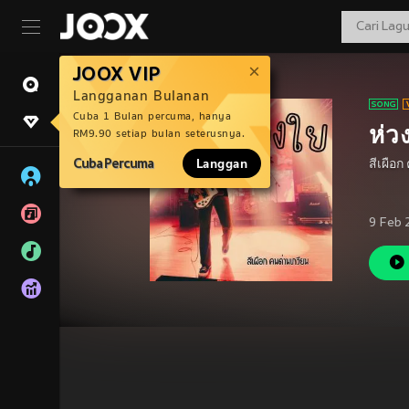
JOOX VIP
Langganan Bulanan
Cuba 1 Bulan percuma, hanya
ห่ว
RM9.90 setiap bulan seterusnya.
Cuba Percuma
Langgan
สีเผือ
9 Feb 