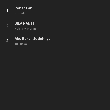
Penantian
1
Armada
BILA NANTI
2
Nabila Maharani
Aku Bukan Jodohnya
3
Tri Suaka