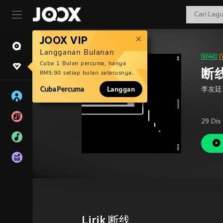
JOOX VIP
Langganan Bulanan
Cuba 1 Bulan percuma, hanya
断
RM9.90 setiap bulan seterusnya.
Cuba Percuma
Langgan
李友廷
29 Dis
Lirik 断线