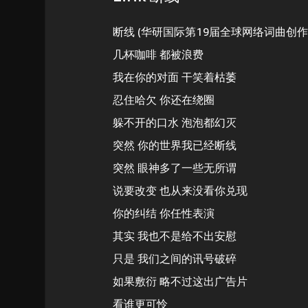
断线 (华研国际第19届全球网络词曲创作大
几杯咖啡 都被浪费
我在你的对面 干笑着枯萎
忍住哈欠 你还在绕圈
躲不开的口水 泡泡都幻灭
突然 你的世界我已经断线
突然 眼神多了一些无所谓
说要改变 也从来没看你兑现
你的纠结 你任性表演
其实 我也不是给不出安慰
只是 我们之间的讯号破碎
如果敷衍 略不过这出广告片
看谁更可怜