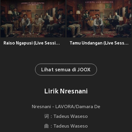
Raiso Ngapusi (Live Session)
Tamu Undangan (Live Session)
Lihat semua di JOOX
Lirik Nresnani
Nresnani - LAVORA/Damara De
词：Tadeus Waseso
曲：Tadeus Waseso