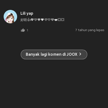
Lili yap
好听👍💖💚🧡🖤💜💛💙❤️💥💥
7 tahun yang lepas
1
Banyak lagi komen di JOOX