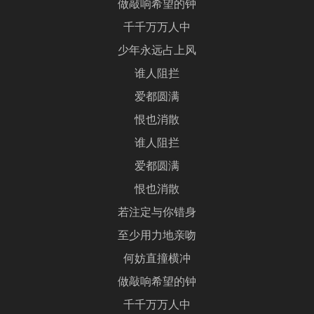
做敲响希望的钟
千千万万人中
少年永远占上风
谁人阻拦
爱都圆满
恨也消散
谁人阻拦
爱都圆满
恨也消散
若注定与你错身
至少用力地亲吻
何妨直撞横冲
做敲响希望的钟
千千万万人中