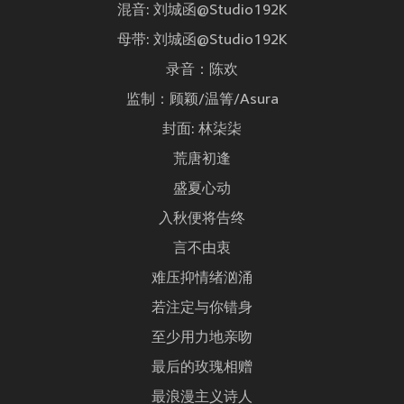
混音: 刘城函@Studio192K
母带: 刘城函@Studio192K
录音：陈欢
监制：顾颖/温箐/Asura
封面: 林柒柒
荒唐初逢
盛夏心动
入秋便将告终
言不由衷
难压抑情绪汹涌
若注定与你错身
至少用力地亲吻
最后的玫瑰相赠
最浪漫主义诗人