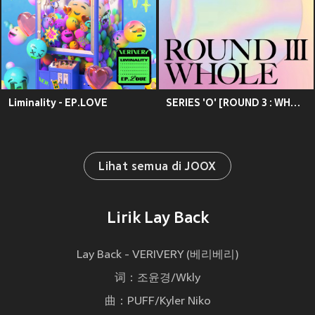
Liminality - EP.LOVE
SERIES 'O' [ROUND 3 : WHOLE]
Lihat semua di JOOX
Lirik Lay Back
Lay Back - VERIVERY (베리베리)
词：조윤경/Wkly
曲：PUFF/Kyler Niko