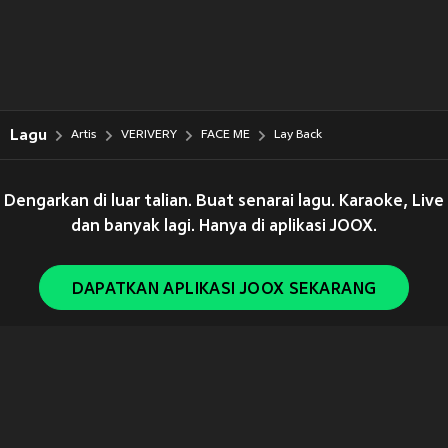
Lagu
Artis
VERIVERY
FACE ME
Lay Back
Dengarkan di luar talian. Buat senarai lagu. Karaoke, Live
dan banyak lagi. Hanya di aplikasi JOOX.
DAPATKAN APLIKASI JOOX SEKARANG
Copyright © 2011-
2026
Tencent. All Rights Reserved