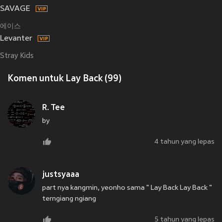
SAVAGE
에이스
Levanter
Stray Kids
Komen untuk Lay Back (99)
R. Tee
by
4 tahun yang lepas
justsyaaa
part nya kangmin, yeonho sama " Lay Back Lay Back "
terngiang ngiang
5 tahun yang lepas