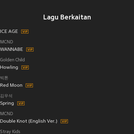
Lagu Berkaitan
ICE AGE
MCND
WANNABE
Golden Child
Howling
빅톤
Red Moon
김우석
Spring
MCND
Double Knot (English Ver.)
Stray Kids