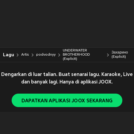
UNDERWATER
Захарино
Lagu
Artis
podvodnyy
BROTHERHOOD
(Explicit)
(Explicit)
Dengarkan di luar talian. Buat senarai lagu. Karaoke, Live
dan banyak lagi. Hanya di aplikasi JOOX.
DAPATKAN APLIKASI JOOX SEKARANG
Copyright © 2011-
2026
Tencent. All Rights Reserved