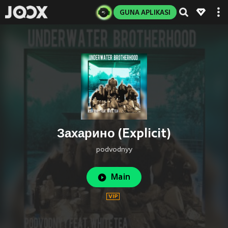
GUNA APLIKASI
Захарино (Explicit)
podvodnyy
Main