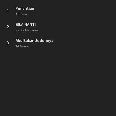
Penantian
1
Armada
BILA NANTI
2
Nabila Maharani
Aku Bukan Jodohnya
3
Tri Suaka