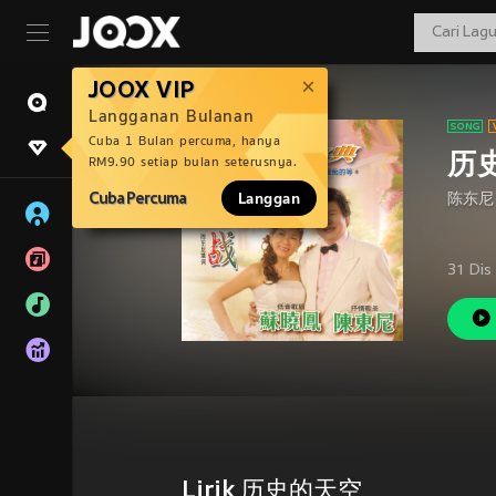
JOOX VIP
Langganan Bulanan
Cuba 1 Bulan percuma, hanya
历
RM9.90 setiap bulan seterusnya.
Cuba Percuma
Langgan
陈东尼
31 Dis
Lirik 历史的天空