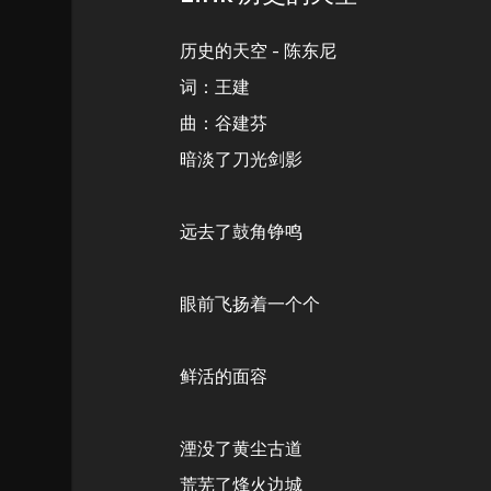
历史的天空 - 陈东尼
词：王建
曲：谷建芬
暗淡了刀光剑影
远去了鼓角铮鸣
眼前飞扬着一个个
鲜活的面容
湮没了黄尘古道
荒芜了烽火边城