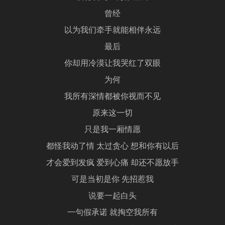
曾经
以为我们牵手就能相伴永远
最后
你却用冷漠让我哭红了双眼
为何
我所有深情都被你视而不见
原来这一切
只是我一厢情愿
都怪我动了情 太过贪心 想和你有以后
才会爱到发疯 爱到心痛 却还不愿放手
可是当初是你 先招惹我
说要一起白头
一句假承诺 就掏空我所有