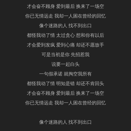
才会奋不顾身 爱到最后 换来了一场空
你已无情远走 我却一人困在曾经的回忆
像个迷路的人 找不到出口
都怪我动了情 太过贪心 想和你有以后
才会爱到发疯 爱到心痛 却还不愿放手
可是当初是你 先招惹我
说要一起白头
一句假承诺 就掏空我所有
都怪我动了情 明知是错 却还不肯回头
才会奋不顾身 爱到最后 换来了一场空
你已无情远走 我却一人困在曾经的回忆
像个迷路的人 找不到出口