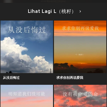
Lihat Lagi L（桃籽）
从没后悔过
求求你别再说爱我