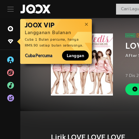
JOOX VIP
Langganan Bulanan
Cuba 1 Bulan percuma, hanya
LO
RM9.90 setiap bulan seterusnya.
Cuba Percuma
Langgan
After 
7 Dis 
Lirik LOVE LOVE LOVE