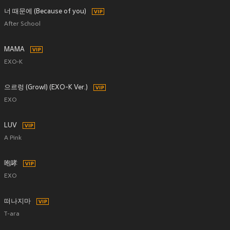
너 때문에 (Because of you)
After School
MAMA
EXO-K
으르렁 (Growl) (EXO-K Ver.)
EXO
LUV
A Pink
咆哮
EXO
떠나지마
T-ara