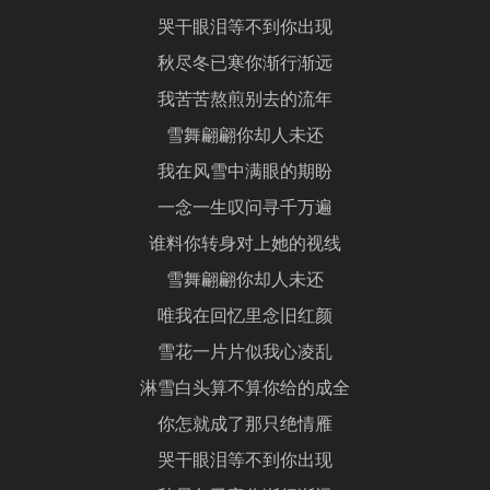
哭干眼泪等不到你出现
秋尽冬已寒你渐行渐远
我苦苦熬煎别去的流年
雪舞翩翩你却人未还
我在风雪中满眼的期盼
一念一生叹问寻千万遍
谁料你转身对上她的视线
雪舞翩翩你却人未还
唯我在回忆里念旧红颜
雪花一片片似我心凌乱
淋雪白头算不算你给的成全
你怎就成了那只绝情雁
哭干眼泪等不到你出现