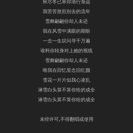
秋尽冬已寒你渐行渐远
我苦苦熬煎别去的流年
雪舞翩翩你却人未还
我在风雪中满眼的期盼
一念一生叹问寻千万遍
谁料你转身对上她的视线
雪舞翩翩你却人未还
唯我在回忆里念旧红颜
雪花一片片似我心凌乱
淋雪白头算不算你给的成全
淋雪白头算不算你给的成全
未经许可,不得翻唱或使用