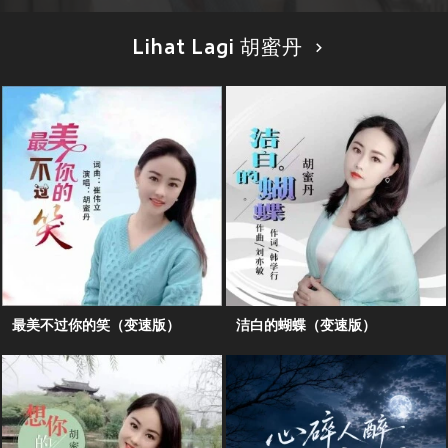
Lihat Lagi 胡蜜丹
最美不过你的笑（变速版）
洁白的蝴蝶（变速版）