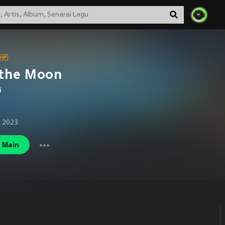
 the Moon
i
 2023
Main