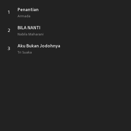
Penantian
1
Armada
BILA NANTI
2
Nabila Maharani
Aku Bukan Jodohnya
3
Tri Suaka