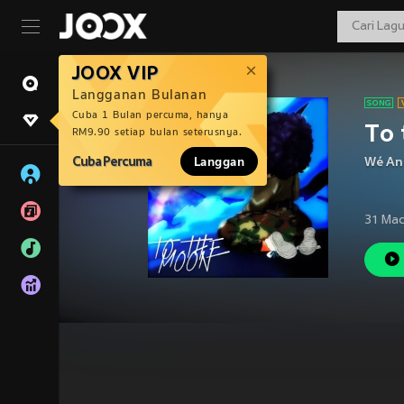
JOOX VIP
Langganan Bulanan
Cuba 1 Bulan percuma, hanya
To
RM9.90 setiap bulan seterusnya.
Cuba Percuma
Langgan
Wé An
31 Mac