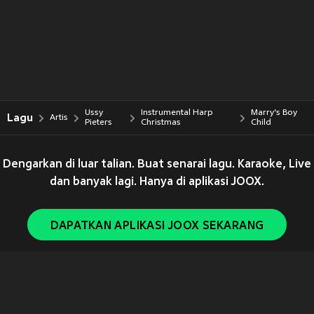
Ussy
Instrumental Harp
Marry's Boy
Lagu
Artis
Pieters
Christmas
Child
Dengarkan di luar talian. Buat senarai lagu. Karaoke, Live
dan banyak lagi. Hanya di aplikasi JOOX.
DAPATKAN APLIKASI JOOX SEKARANG
Copyright © 2011-
2026
Tencent. All Rights Reserved