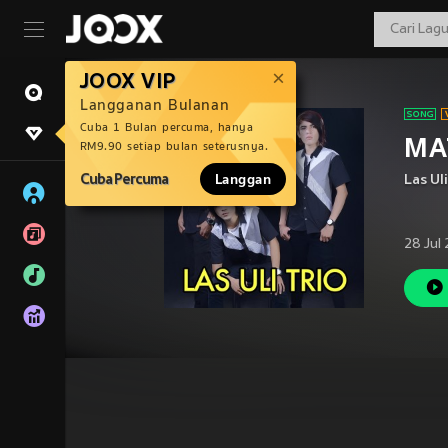
JOOX VIP
Langganan Bulanan
Cuba 1 Bulan percuma, hanya
MA
RM9.90 setiap bulan seterusnya.
Cuba Percuma
Langgan
Las Uli
28 Jul