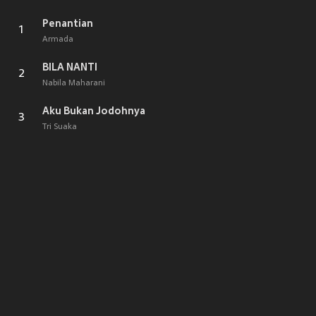
Penantian
1
Armada
BILA NANTI
2
Nabila Maharani
Aku Bukan Jodohnya
3
Tri Suaka