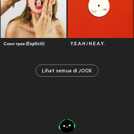
Слил трек (Explicit)
Y.E.A.H / H.E.A.Y.
Lihat semua di JOOX