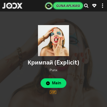
GUNA APLIKASI
Кримпай (Explicit)
Punx
Main