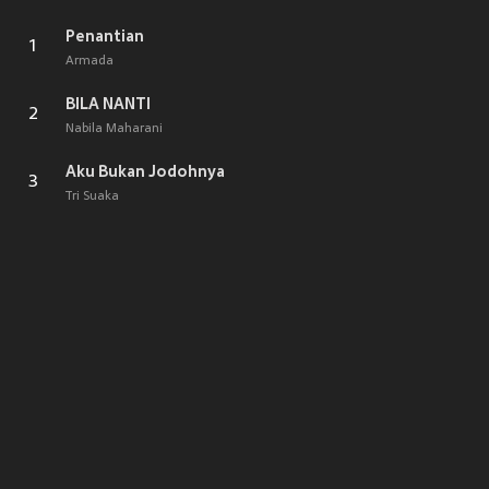
Penantian
1
Armada
BILA NANTI
2
Nabila Maharani
Aku Bukan Jodohnya
3
Tri Suaka