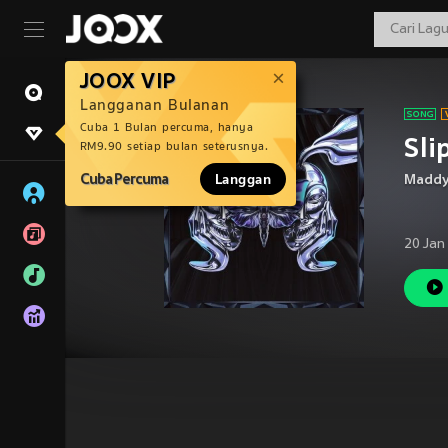
JOOX VIP
Langganan Bulanan
Cuba 1 Bulan percuma, hanya
Sli
RM9.90 setiap bulan seterusnya.
Cuba Percuma
Langgan
Maddy
20 Jan