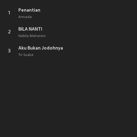
Penantian
1
Armada
BILA NANTI
2
Nabila Maharani
Aku Bukan Jodohnya
3
Tri Suaka