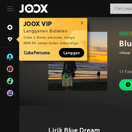
JOOX VIP
Langganan Bulanan
Cuba 1 Bulan percuma, hanya
Bl
RM9.90 setiap bulan seterusnya.
Cuba Percuma
Langgan
+How
17 Feb
Lirik Blue Dream