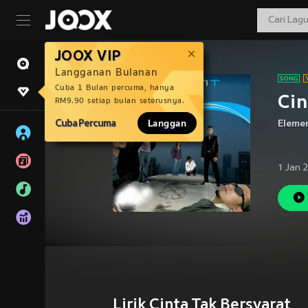
JOOX VIP
Langganan Bulanan
Cuba 1 Bulan percuma, hanya
Cin
RM9.90 setiap bulan seterusnya.
Cuba Percuma
Langgan
Eleme
1 Jan 
Lirik Cinta Tak Bersyarat