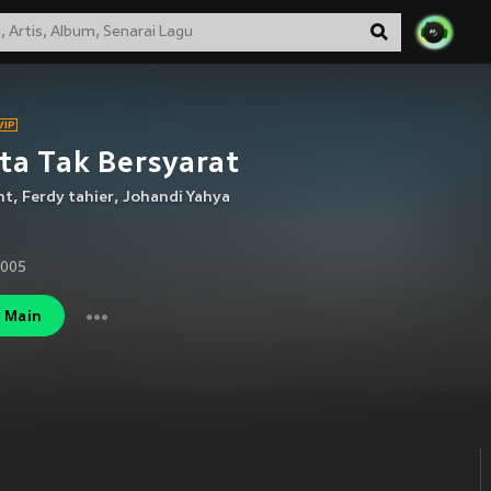
ta Tak Bersyarat
nt
,
Ferdy tahier
,
Johandi Yahya
2005
Main