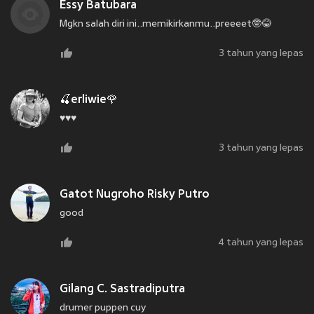
Essy Batubara
Mgkn salah diri ini..memikirkanmu..preeeet🤓😂
3 tahun yang lepas
🍒erliwie🌹
♥️♥️♥️
3 tahun yang lepas
Gatot Nugroho Risky Putro
good
4 tahun yang lepas
Gilang C. Sastradiputra
drumer puppen cuy