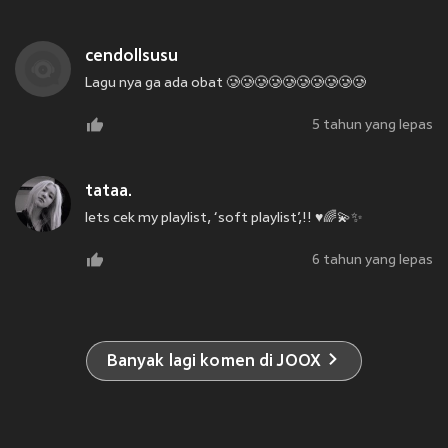
cendollsusu
Lagu nya ga ada obat 🥲🥲🥲🥲🥲🥲🥲🥲🥲🥲
5 tahun yang lepas
tataa.
lets cek my playlist, ‘soft playlist’,!! ♥️🌈💫✨
6 tahun yang lepas
Banyak lagi komen di JOOX