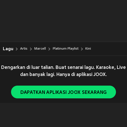
Lagu
Artis
Marcell
Platinum Playlist
Kini
Dengarkan di luar talian. Buat senarai lagu. Karaoke, Live
dan banyak lagi. Hanya di aplikasi JOOX.
DAPATKAN APLIKASI JOOX SEKARANG
Copyright © 2011-
2026
Tencent. All Rights Reserved