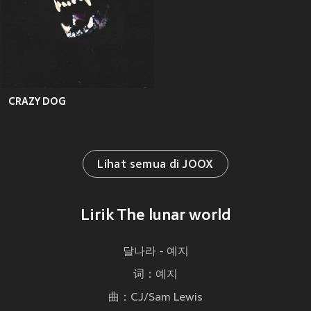
CRAZY DOG
Lihat semua di JOOX
Lirik The lunar world
달나라 - 예지
词：예지
曲：CJ/Sam Lewis