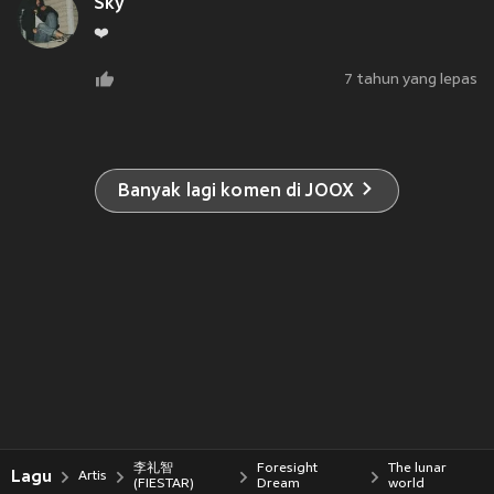
Sky
❤️
7 tahun yang lepas
Banyak lagi komen di JOOX
李礼智
Foresight
The lunar
Lagu
Artis
(FIESTAR)
Dream
world