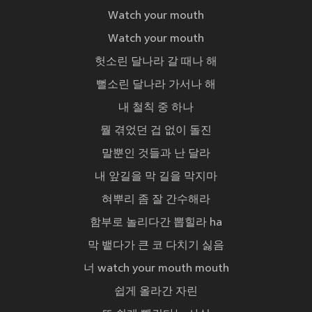
Watch your mouth
Watch your mouth
헛소린 달나라 갈 때나 해
뻘소린 달나라 가서나 해
내 철칙 중 하나
뭘 겪었던 겁 없이 돌진
말뿐인 것들과 난 달라
내 앞길을 막 길을 막지마
혀뿌리 좀 잘 간수해라
함부로 놀리다간 뽑힐라 ha
막 뱉다가 큰 코 다치기 싫음
너 watch your mouth mouth
쉽게 올라간 자린