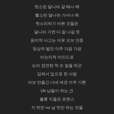
헛소린 달나라 갈 때나 해
뻘소린 달나라 가서나 해
헛소리하기 바쁜 것들은
달나라 가면 다 잘 나갈 듯
윤리적 사고는 아웃 오브 안중
정상적 발언 아주 가끔 가끔
비논리적 마인드로
논리 정연한 척 또 말을 하곤
입에서 입으로 한 사람
바보 만들긴 너네 에겐 아주 가뿐
Uh 남들이 하는 건
불륜 지들은 로맨스
지 탓은 no 남 탓만 하는 것들