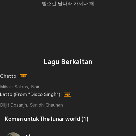
뻘소린 달나라 가서나 해
Lagu Berkaitan
Ghetto
Mihalis Safras
Noir
Latto (From "Disco Singh")
Diljit Dosanjh
Sunidhi Chauhan
Komen untuk The lunar world (1)