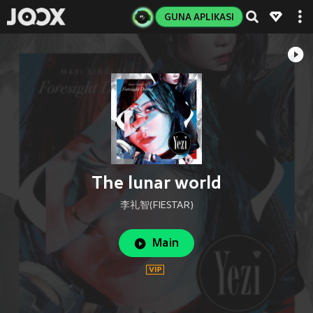
GUNA APLIKASI
The lunar world
李礼智(FIESTAR)
Main