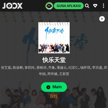
GUNA APLIKASI
快乐天堂
张艾嘉
,
陈淑桦
,
黄韵玲
,
唐晓诗
,
齐豫
,
潘越云
,
纪宏仁
,
钱怀琪
,
李宗盛
,
郑
华娟
,
周华健
,
王新莲
Main