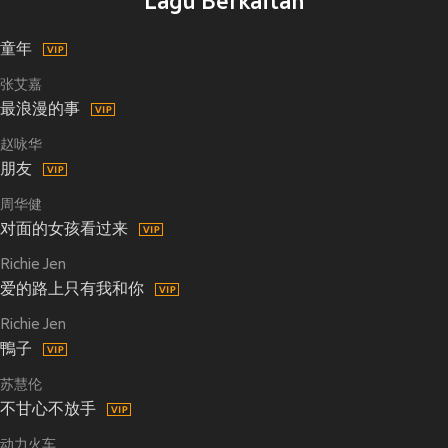
Lagu Berkaitan
童年
张艾嘉
最浪漫的事
赵咏华
朋友
周华健
对面的女孩看过来
Richie Jen
爱的路上只有我和你
Richie Jen
鴨子
苏慧伦
不甘心不放手
动力火车