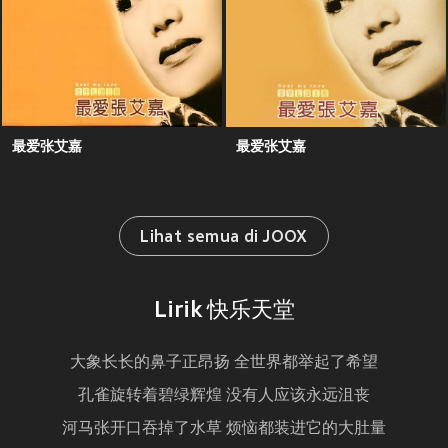
最爱张艾嘉
最爱张艾嘉
Lihat semua di JOOX
Lirik 快乐天堂
大象长长的鼻子正昂扬 全世界都举起了希望
孔雀旋转着碧绿辉煌 没有人应该永远沮丧
河马张开口吞掉了水草 烦恼都装进它的大肚量