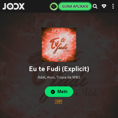
GUNA APLIKASI
Eu te Fudi (Explicit)
Adal
,
Aion
,
Tropa da W&S
Main