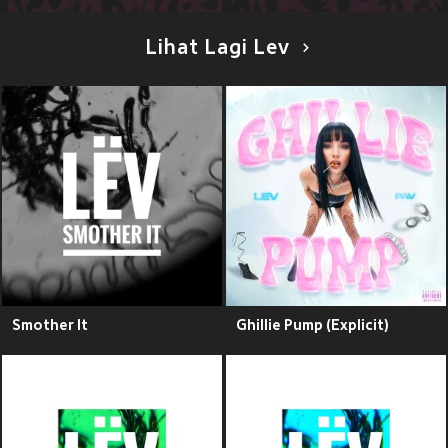
Lihat Lagi Lev
Smother It
Ghillie Pump (Explicit)