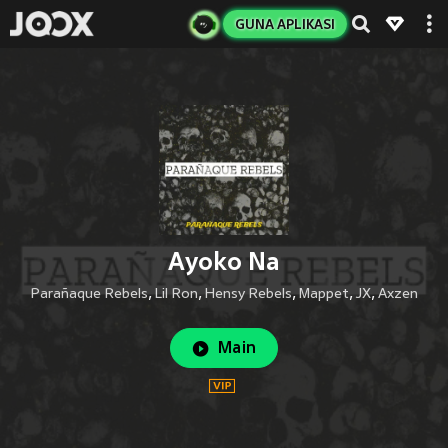
GUNA APLIKASI
Ayoko Na
Parañaque Rebels
,
Lil Ron
,
Hensy Rebels
,
Mappet
,
JX
,
Axzen
Main