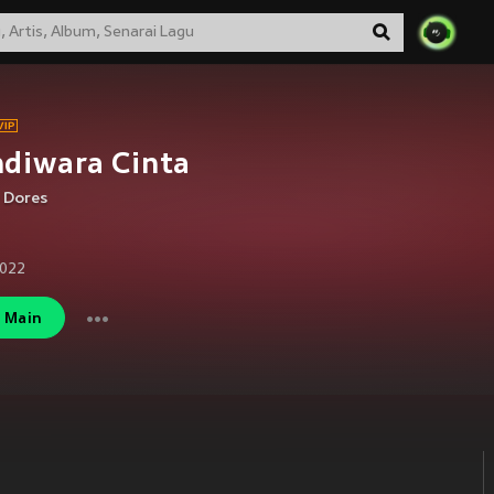
diwara Cinta
 Dores
2022
Main