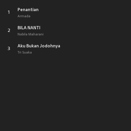
Penantian
1
Armada
BILA NANTI
2
Nabila Maharani
Aku Bukan Jodohnya
3
Tri Suaka