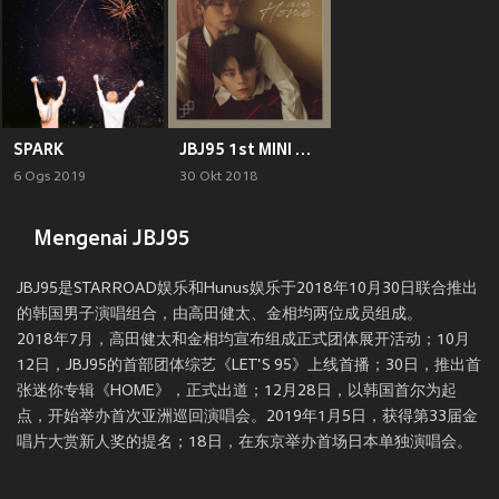
SPARK
JBJ95 1st MINI ALBUM HOME
6 Ogs 2019
30 Okt 2018
Mengenai JBJ95
JBJ95是STARROAD娱乐和Hunus娱乐于2018年10月30日联合推出
的韩国男子演唱组合，由高田健太、金相均两位成员组成。
2018年7月，高田健太和金相均宣布组成正式团体展开活动；10月
12日，JBJ95的首部团体综艺《LET'S 95》上线首播；30日，推出首
张迷你专辑《HOME》，正式出道；12月28日，以韩国首尔为起
点，开始举办首次亚洲巡回演唱会。2019年1月5日，获得第33届金
唱片大赏新人奖的提名；18日，在东京举办首场日本单独演唱会。