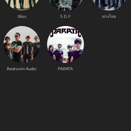
Gliss
S.D.F
ทรงไทย
Bedroom Audio
PARATA