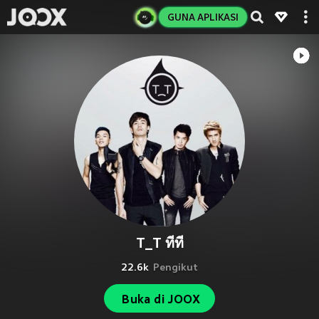
GUNA APLIKASI
T_T ทีที
22.6k
Pengikut
Buka di JOOX