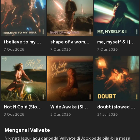
i believe to my soul (slowed + reverb)
shape of a woman (slowed + reverb)
me, myself & i (slowed + reverb)
7 Ogs 2026
7 Ogs 2026
7 Ogs 2026
Hot N Cold (Slowed + Reverb)
Wide Awake (Slowed + Reverb)
doubt (slowed + reverb)
3 Ogs 2026
3 Ogs 2026
31 Jul 2026
Mengenai Vallvete
Nikmati lagu-lagu daripada Vallvete di Joox pada bila-bila masa!