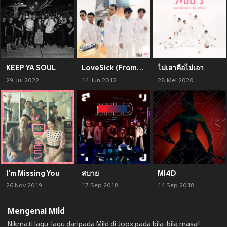
KEEP YA SOUL
LoveSick (From "Y Destiny Series")
ไม่เอาคือไม่เอา
29 Jul 2022
14 Jun 2012
28 Mei 2020
I'm Missing You
สบาย
MI4D
26 Nov 2019
17 Sep 2018
14 Sep 2018
Mengenai Mild
Nikmati lagu-lagu daripada Mild di Joox pada bila-bila masa!