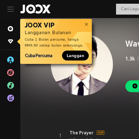
JOOX VIP
Langganan Bulanan
Cuba 1 Bulan percuma, hanya
Wa
RM9.90 setiap bulan seterusnya.
Cuba Percuma
Langgan
1.3k
The Prayer
1