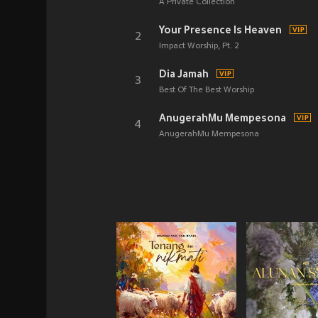
A Private Collection
Your Presence Is Heaven
2
Impact Worship, Pt. 2
Dia Jamah
3
Best Of The Best Worship
AnugerahMu Mempesona
4
AnugerahMu Mempesona