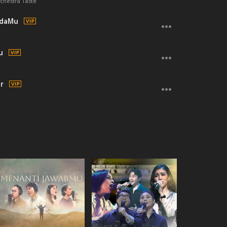
rchestra Taste
adaMu
u
r