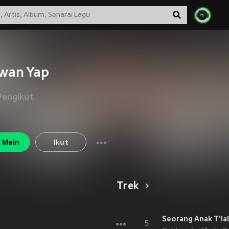
wan Yap
Pengikut
Main
Ikut
Trek
Seorang Anak T'lah
5