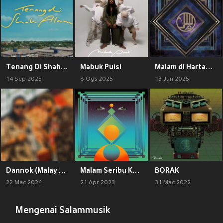
Tenang Di Shah Alam
Mabuk Puisi
Malam di Hartamas (Live)
14 Sep 2025
8 Ogs 2025
13 Jun 2025
Dannok (Malay Version)
Malam Seribu Kalam (Live At Bsync Studio)
BORAK
22 Mac 2024
21 Apr 2023
31 Mac 2022
Mengenai Salammusik