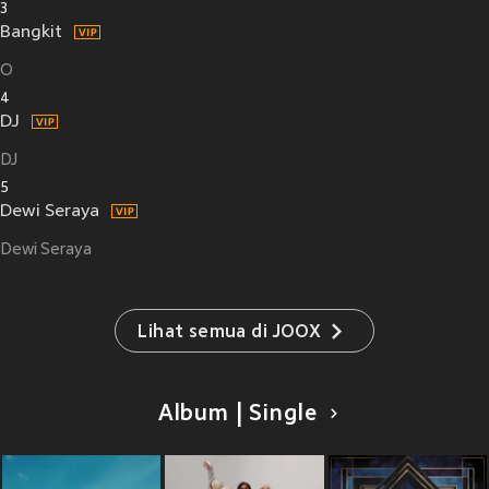
3
Bangkit
O
4
DJ
DJ
5
Dewi Seraya
Dewi Seraya
Lihat semua di JOOX
Album | Single