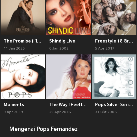
The Promise (I'll Never Say Goodbye)
Shindig Live
Freestyle 18 Greatest Hits
11 Jan 2025
6 Jan 2002
5 Apr 2017
Moments
The Way I Feel Inside
Pops Silver Series
9 Apr 2019
29 Apr 2018
31 Okt 2006
Mengenai Pops Fernandez