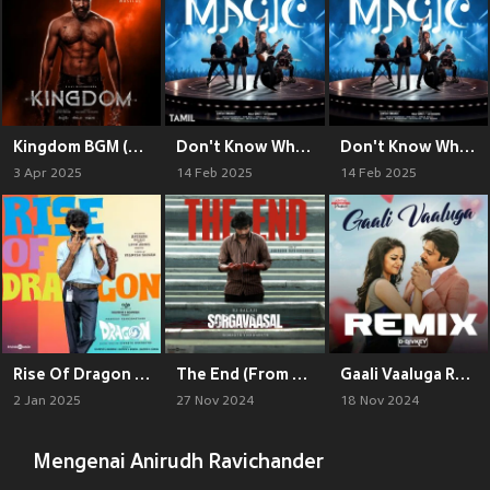
Kingdom BGM (From "Kingdom")
Don't Know Why - Tamil (From "Magic - Tamil")
Don't Know Why (From "Magic")
3 Apr 2025
14 Feb 2025
14 Feb 2025
Rise Of Dragon (From "Dragon")
The End (From "Sorgavaasal")
Gaali Vaaluga Remix (From "Agnyaathavaasi")
2 Jan 2025
27 Nov 2024
18 Nov 2024
Mengenai Anirudh Ravichander