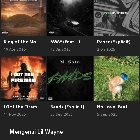
King of the Mound (Explicit)
AWAY (feat. Lil Wayne & Juicy J) (Explicit)
Paper (Explicit)
19 Apr 2026
12 Dis 2025
2 Dis 2025
I Got the Fireman (Explicit)
Bands (Explicit)
No Love (feat. Lil Wayne, Big Pun, The Game & Curren$y) (Explicit)
11 Nov 2025
23 Sep 2025
5 Sep 2025
Mengenai Lil Wayne