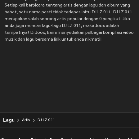
Setiap kali berbicara tentang artis dengan lagu dan album yang
hebat, satu nama pasti tidak terlepas iaitu DJ LZ 011. DJ LZ 011
merupakan salah seorang artis popular dengan 0 pengikut. Jika
anda juga mencari lagu-lagu DJ LZ 011, maka Joox adalah
tempatnya! Di Joox, kami menyediakan pelbagai kompilasi video
muzik dan lagu bersama lirik untuk anda nikmati!
Lagu
Artis
DJ LZ 011