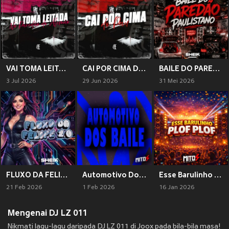
VAI TOMA LEITADA PAREDÃO DO ALEMÃO (Explicit)
CAI POR CIMA DO PAU (Explicit)
BAILE DO PAREDÃO PAULISTANO
3 Jul 2026
29 Jun 2026
31 Mei 2026
FLUXO DA FELIPE 2.0 (Explicit)
Automotivo Dos Bailes (Explicit)
Esse Barulinho - Plof Plof (Explicit)
21 Feb 2026
1 Feb 2026
16 Jan 2026
Mengenai DJ LZ 011
Nikmati lagu-lagu daripada DJ LZ 011 di Joox pada bila-bila masa!