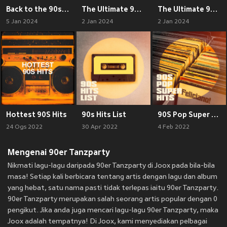
Back to the 90s (Party Hits)
The Ultimate 90s Compilation
The Ultimate 90s Compilation
5 Jan 2024
2 Jan 2024
2 Jan 2024
Hottest 90S Hits
90s Hits List
90S Pop Super Hits
24 Ogs 2022
30 Apr 2022
4 Feb 2022
Mengenai 90er Tanzparty
Nikmati lagu-lagu daripada 90er Tanzparty di Joox pada bila-bila
masa! Setiap kali berbicara tentang artis dengan lagu dan album
yang hebat, satu nama pasti tidak terlepas iaitu 90er Tanzparty.
90er Tanzparty merupakan salah seorang artis popular dengan 0
pengikut. Jika anda juga mencari lagu-lagu 90er Tanzparty, maka
Joox adalah tempatnya! Di Joox, kami menyediakan pelbagai