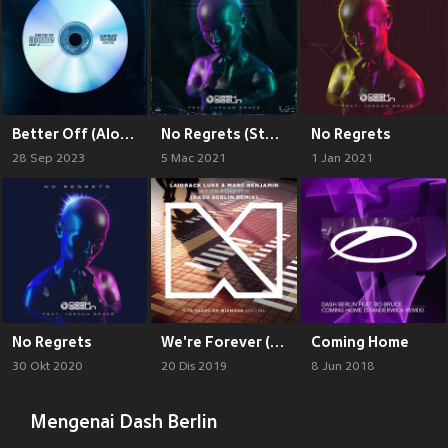
Better Off (Alone, Pt. III)
No Regrets (Stadiumx Remix)
No Regrets
28 Sep 2023
5 Mac 2021
1 Jan 2021
No Regrets
We're Forever (Jeffrey Sutorius Remix)
Coming Home
30 Okt 2020
20 Dis 2019
8 Jun 2018
Mengenai Dash Berlin