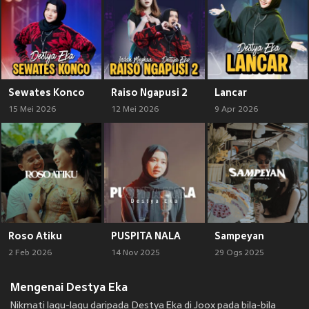
Sewates Konco
Raiso Ngapusi 2
Lancar
15 Mei 2026
12 Mei 2026
9 Apr 2026
Roso Atiku
PUSPITA NALA
Sampeyan
2 Feb 2026
14 Nov 2025
29 Ogs 2025
Mengenai Destya Eka
Nikmati lagu-lagu daripada Destya Eka di Joox pada bila-bila