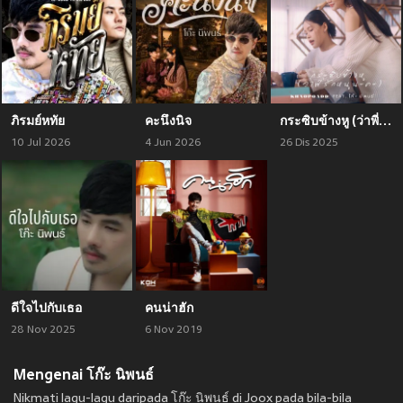
ภิรมย์หทัย
คะนึงนิจ
กระซิบข้างหู (ว่าพี่รักหนูนะคะ)
10 Jul 2026
4 Jun 2026
26 Dis 2025
ดีใจไปกับเธอ
คนน่าฮัก
28 Nov 2025
6 Nov 2019
Mengenai โก๊ะ นิพนธ์
Nikmati lagu-lagu daripada โก๊ะ นิพนธ์ di Joox pada bila-bila