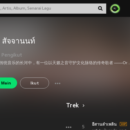
ี สัจจานนท์
Pengikut
在泰国传统音乐的长河中，有一位以天籁之音守护文化脉络的传奇歌者 ——Orrawi Sajjanan（อรวี สัจจานนท์）。她用跨越四十载的艺术生涯，让六击音乐（Luk Krung & Luk Thung）的璀璨光芒始终闪耀，成为泰国文化记忆中不可替代的声音符号。高中时期与 Keeta 唱片公司的签约，正式拉开了她的职业序幕。首张专辑《Yeumai》的问世，让泰国乐坛记住了这个拥有清澈嗓音的少女。此后她转战格莱美等顶级音乐厂牌，在 Luk Krung 与 Luk Thung 音乐领域深耕，至今发行超 60 张专辑，成为当之无愧的 "六击音乐女王
Main
Ikut
Trek
อีสานลำเพลิน
5