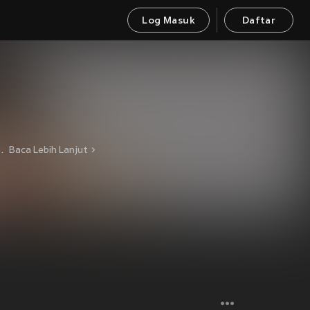
Log Masuk
Daftar
"。她的艺术高度更体现在与传奇艺术家的合作中：与 Charin Nantanakorn 共塑旋律诗篇，同 Rewat Phutthinan 探索节奏边界，和 Yumai、Wira Bamrungsri 等巨匠碰撞灵感火花。这些合作不仅成就了《Sanam Arom》《Rak Tongham》等经典，更让她赢得 "玻璃钟歌手" 的美誉 —— 嗓音如钟鸣般清澈通透，余韵悠长。
Baca Lebih Lanjut