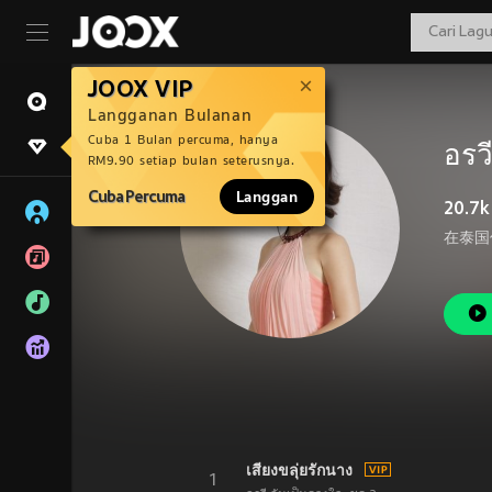
JOOX VIP
Langganan Bulanan
Cuba 1 Bulan percuma, hanya
อรว
RM9.90 setiap bulan seterusnya.
Cuba Percuma
Langgan
20.7k
เสียงขลุ่ยรักนาง
1