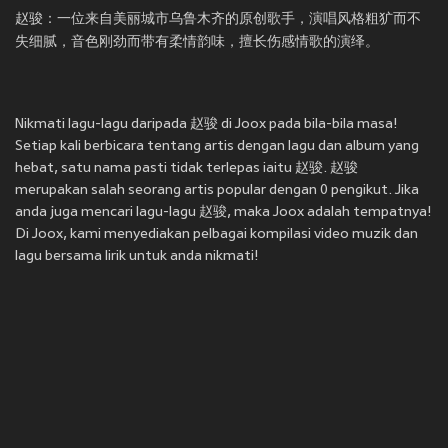
赵骏：一位来自美丽城市乌鲁木齐的原创歌手，演唱风格粗犷而不
失细腻，音色刚劲而带有柔情韵味，擅长伤感情歌的演绎。
Nikmati lagu-lagu daripada 赵骏 di Joox pada bila-bila masa!
Setiap kali berbicara tentang artis dengan lagu dan album yang
hebat, satu nama pasti tidak terlepas iaitu 赵骏. 赵骏
merupakan salah seorang artis popular dengan 0 pengikut. Jika
anda juga mencari lagu-lagu 赵骏, maka Joox adalah tempatnya!
Di Joox, kami menyediakan pelbagai kompilasi video muzik dan
lagu bersama lirik untuk anda nikmati!