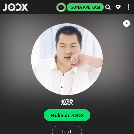
GUNA APLIKASI
赵骏
Buka di JOOX
Ikut