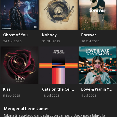
Ghost of You
Nobody
Forever
24 Apr 2026
31 Okt 2025
10 Okt 2025
Kiss
Cats on the Ceiling
Love & War in Your Twenties
5 Sep 2025
18 Jul 2025
4 Jul 2025
Mengenai Leon James
Nikmati lagu-lagu daripada Leon James di Joox pada bila-bila